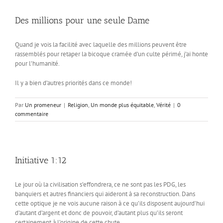
Des millions pour une seule Dame
Quand je vois la facilité avec laquelle des millions peuvent être
rassemblés pour retaper la bicoque cramée d’un culte périmé, j’ai honte
pour l’humanité.
Il y a bien d’autres priorités dans ce monde!
Par
Un promeneur
|
Religion
,
Un monde plus équitable
,
Vérité
|
0
commentaire
Initiative 1:12
Le jour où la civilisation s’effondrera, ce ne sont pas les PDG, les
banquiers et autres financiers qui aideront à sa reconstruction. Dans
cette optique je ne vois aucune raison à ce qu’ils disposent aujourd’hui
d’autant d’argent et donc de pouvoir, d’autant plus qu’ils seront
certainement à l’origine de cette chute.