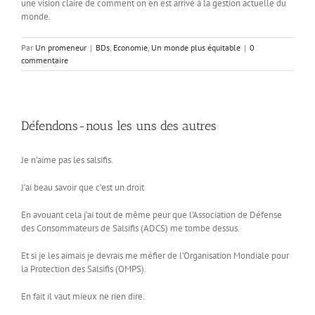
une vision claire de comment on en est arrivé à la gestion actuelle du
monde.
Par
Un promeneur
|
BDs
,
Economie
,
Un monde plus équitable
|
0
commentaire
Défendons-nous les uns des autres
Je n’aime pas les salsifis.
J’ai beau savoir que c’est un droit
En avouant cela j’ai tout de même peur que l’Association de Défense
des Consommateurs de Salsifis (ADCS) me tombe dessus.
Et si je les aimais je devrais me méfier de l’Organisation Mondiale pour
la Protection des Salsifis (OMPS).
En fait il vaut mieux ne rien dire.