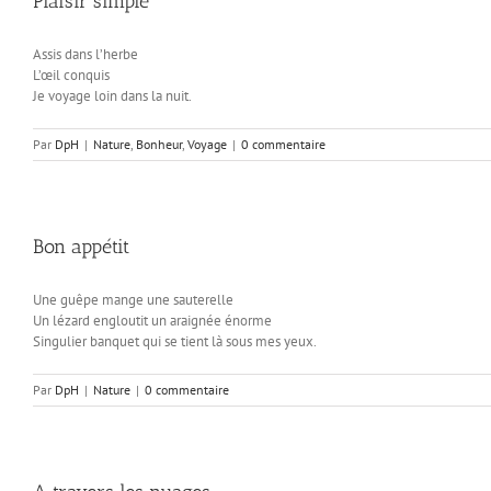
Plaisir simple
Assis dans l’herbe
L’œil conquis
Je voyage loin dans la nuit.
Par
DpH
|
Nature
,
Bonheur
,
Voyage
|
0 commentaire
Bon appétit
Une guêpe mange une sauterelle
Un lézard engloutit un araignée énorme
Singulier banquet qui se tient là sous mes yeux.
Par
DpH
|
Nature
|
0 commentaire