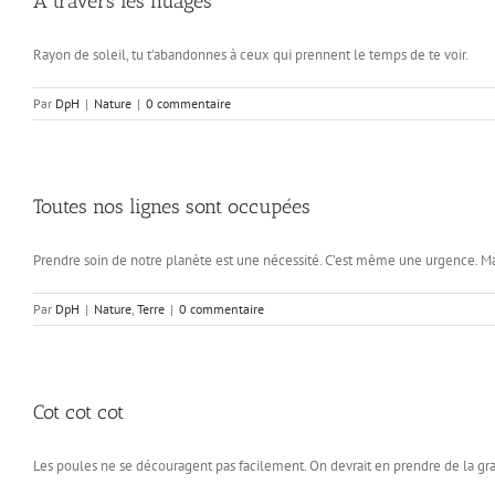
A travers les nuages
Rayon de soleil, tu t’abandonnes à ceux qui prennent le temps de te voir.
Par
DpH
|
Nature
|
0 commentaire
Toutes nos lignes sont occupées
Prendre soin de notre planète est une nécessité. C’est même une urgence. M
Par
DpH
|
Nature
,
Terre
|
0 commentaire
Cot cot cot
Les poules ne se découragent pas facilement. On devrait en prendre de la gra