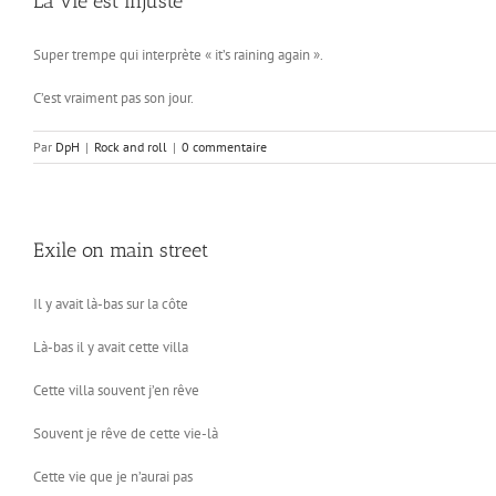
La vie est injuste
Super trempe qui interprète « it’s raining again ».
C’est vraiment pas son jour.
Par
DpH
|
Rock and roll
|
0 commentaire
Exile on main street
Il y avait là-bas sur la côte
Là-bas il y avait cette villa
Cette villa souvent j’en rêve
Souvent je rêve de cette vie-là
Cette vie que je n’aurai pas