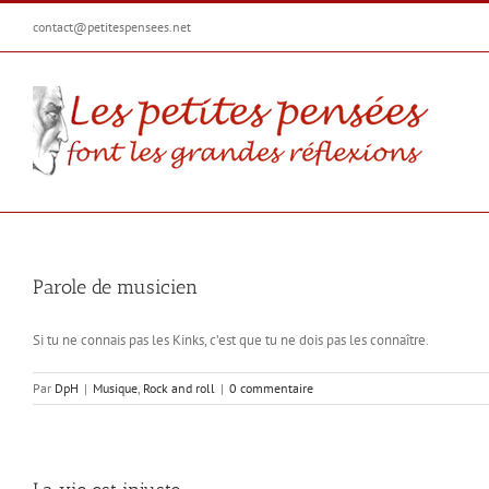
Passer
contact@petitespensees.net
au
contenu
Parole de musicien
Si tu ne connais pas les Kinks, c’est que tu ne dois pas les connaître.
Par
DpH
|
Musique
,
Rock and roll
|
0 commentaire