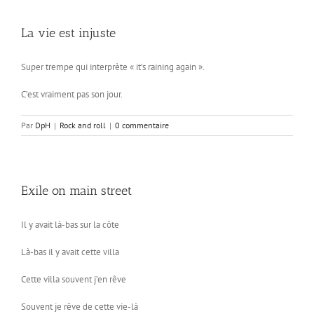
La vie est injuste
Super trempe qui interprète « it’s raining again ».
C’est vraiment pas son jour.
Par
DpH
|
Rock and roll
|
0 commentaire
Exile on main street
Il y avait là-bas sur la côte
Là-bas il y avait cette villa
Cette villa souvent j’en rêve
Souvent je rêve de cette vie-là