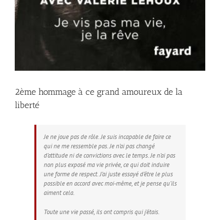
2ème hommage à ce grand amoureux de la
liberté
Je ne joue pas de rôle. Je suis incapable de faire ce
qui ne me ressemble pas. Je n’ai pas changé
d’attitude ni de convictions avec le temps. Je n’ai pas
non plus exposé ma vie privée, ce qui doit induire
une forme de respect. J’ai juste essayé d’être le plus
possible en accord avec moi-même, et je pense qu’ils
aiment cela.
Toute une vie passé, ils ont compris qui j’étais.