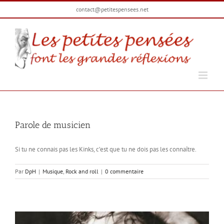
Passer
contact@petitespensees.net
au
contenu
Parole de musicien
Si tu ne connais pas les Kinks, c’est que tu ne dois pas les connaître.
Par
DpH
|
Musique
,
Rock and roll
|
0 commentaire