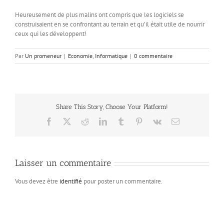
Heureusement de plus malins ont compris que les logiciels se
construisaient en se confrontant au terrain et qu’il était utile de nourrir
ceux qui les développent!
Par
Un promeneur
|
Economie
,
Informatique
|
0 commentaire
Share This Story, Choose Your Platform!
Facebook
X
Reddit
LinkedIn
Tumblr
Pinterest
Vk
Email
Laisser un commentaire
Vous devez être
identifié
pour poster un commentaire.