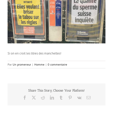
Si on en croit les titres des manchettes!
Par
Un promeneur
|
Homme
|
0 commentaire
Share This Story, Choose Your Platform!
Facebook
X
Reddit
LinkedIn
Tumblr
Pinterest
Vk
Email