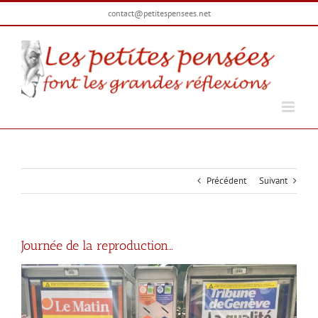
Passer
contact@petitespensees.net
au
contenu
Précédent
Suivant
Journée de la reproduction…
Voir
l'image
agrandie