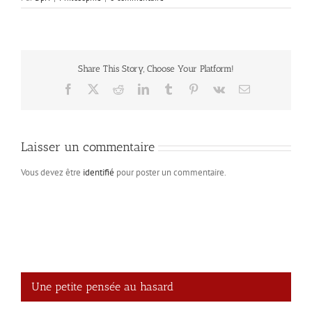
Share This Story, Choose Your Platform!
Facebook
X
Reddit
LinkedIn
Tumblr
Pinterest
Vk
Email
Laisser un commentaire
Vous devez être
identifié
pour poster un commentaire.
Une petite pensée au hasard