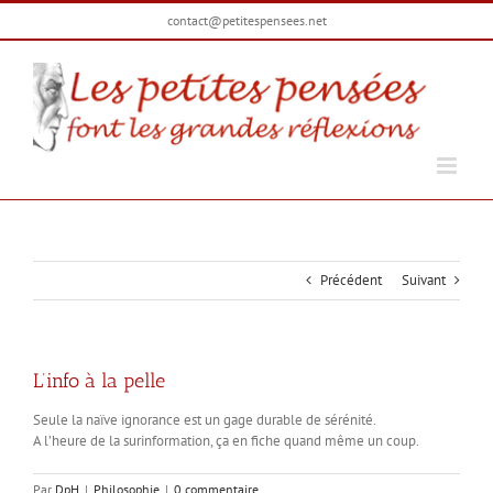
Passer
contact@petitespensees.net
au
contenu
Précédent
Suivant
L’info à la pelle
Seule la naïve ignorance est un gage durable de sérénité.
A l’heure de la surinformation, ça en fiche quand même un coup.
Par
DpH
|
Philosophie
|
0 commentaire