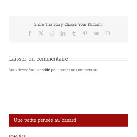
Share This Story, Choose Your Platform!
Facebook
X
Reddit
LinkedIn
Tumblr
Pinterest
Vk
Email
Laisser un commentaire
Vous devez être
identifié
pour poster un commentaire.
Une petite pensée au hasard
Imagitif ?!