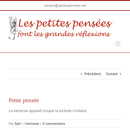
Passer
contact@petitespensees.net
au
contenu
Précédent
Suivant
Petite pensée
La vieillesse apparaît lorsque la solitude s’installe.
Par
DpH
|
Vieillesse
|
0 commentaire